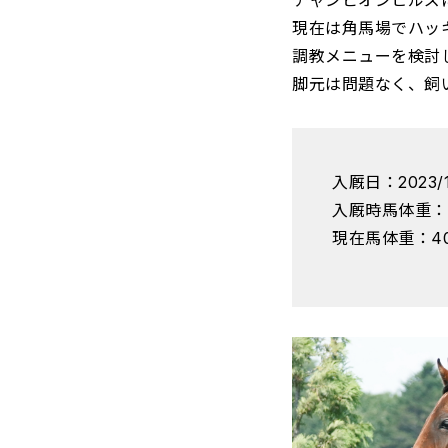
チャンピオンヒルズ
現在は角馬場でハッ
調教メニューを検討
脚元は問題なく、飼
入厩日：2023/1
入厩時馬体重：3
現在馬体重：40