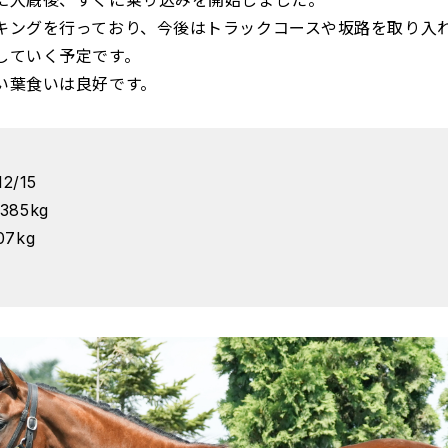
に入厩後、すぐに乗り込みを開始しました。
キングを行っており、今後はトラックコースや坂路を取り入
していく予定です。
い葉食いは良好です。
2/15
85kg
7kg