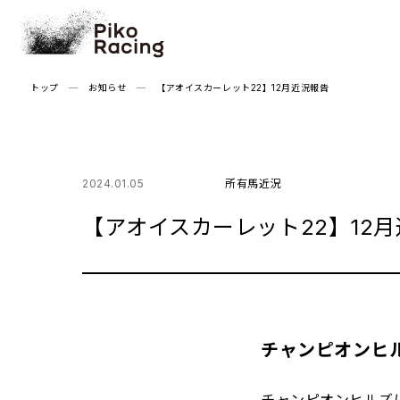
Skip
to
the
content
トップ
お知らせ
【アオイスカーレット22】12月近況報告
2024.01.05
所有馬近況
【アオイスカーレット22】12
チャンピオンヒ