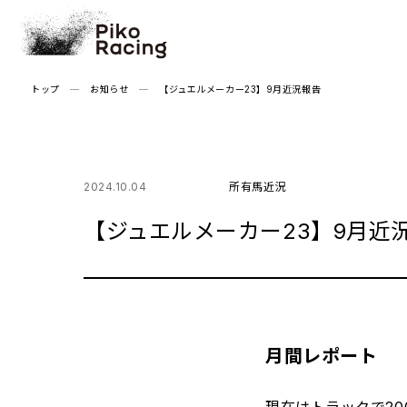
Skip
to
the
content
トップ
お知らせ
【ジュエルメーカー23】9月近況報告
2024.10.04
所有馬近況
【ジュエルメーカー23】9月近
月間レポート