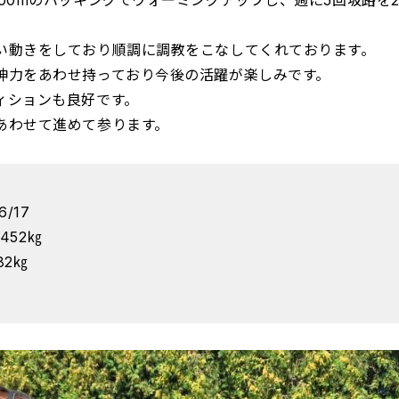
00mのハッキングでウォーミングアップし、週に5回坂路を25
い動きをしており順調に調教をこなしてくれております。
神力をあわせ持っており今後の活躍が楽しみです。
ィションも良好です。
あわせて進めて参ります。
/17
452㎏
82㎏