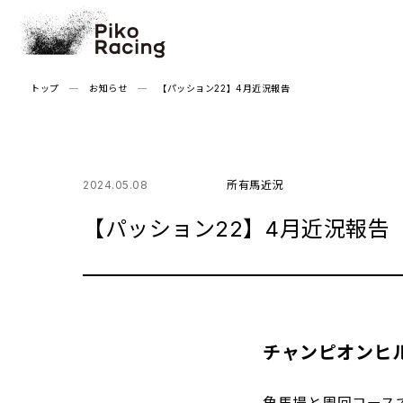
Skip
to
the
content
トップ
お知らせ
【パッション22】4月近況報告
2024.05.08
所有馬近況
【パッション22】4月近況報告
チャンピオンヒ