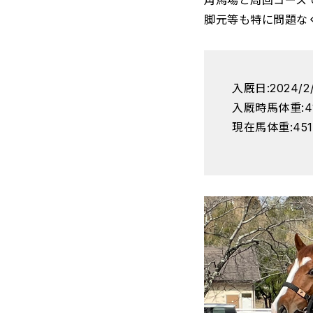
角馬場と周回コース
脚元等も特に問題な
入厩日:2024/2
入厩時馬体重:4
現在馬体重:45