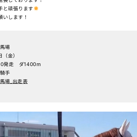
延長しております！
手と頑張ります
願いします！
馬場
8日（金）
10発走 ダ1400m
騎手
馬場_出走表