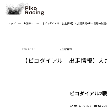
Skip
to
the
content
トップ
お知らせ
【ピコダイアル 出走情報】大井競馬場6R～雷鳥特別競
2024.11.05
出馬情報
【ピコダイアル 出走情報】大井
ピコダイアル2