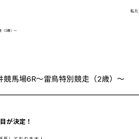
私た
走（2歳）～
競馬場6R～雷鳥特別競走（2歳）～
戦目が決定！