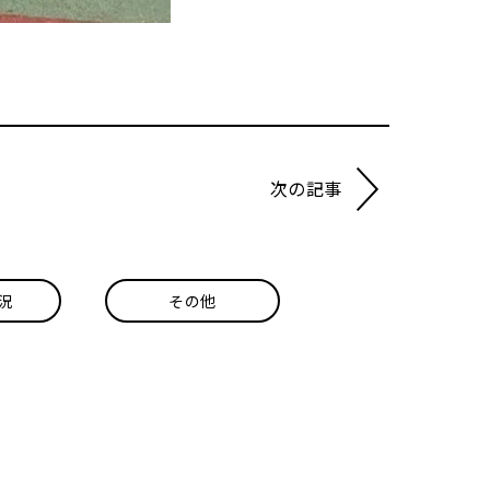
次の記事
況
その他