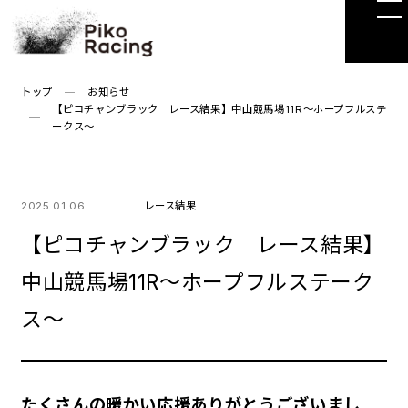
Skip
to
the
content
トップ
お知らせ
【ピコチャンブラック レース結果】中山競馬場11R～ホープフルステ
ークス～
2025.01.06
レース結果
【ピコチャンブラック レース結果】
中山競馬場11R～ホープフルステーク
ス～
たくさんの暖かい応援ありがとうございまし