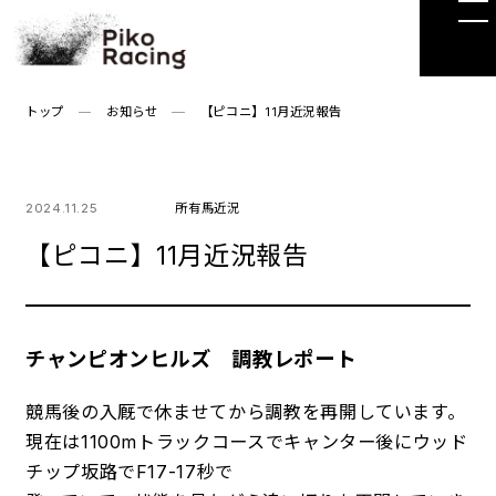
Skip
to
the
content
トップ
お知らせ
【ピコニ】11月近況報告
2024.11.25
所有馬近況
【ピコニ】11月近況報告
チャンピオンヒルズ 調教レポート
競馬後の入厩で休ませてから調教を再開しています。
現在は1100mトラックコースでキャンター後にウッド
チップ坂路でF17-17秒で