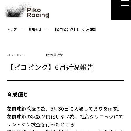
Skip
to
the
content
トップ
お知らせ
【ピコピンク】6月近況報告
2025.07.11
所有馬近況
【ピコピンク】6月近況報告
育成便り
左前球節捻挫の為、5月30日に入場しておりあｍす。
左前球節の状態が良化しない為、社台クリニックにて
レントゲン検査を行ったところ