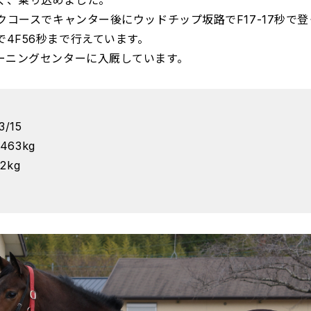
く、乗り込めました。
ックコースでキャンター後にウッドチップ坂路でF17-17秒で
4F56秒まで行えています。
レーニングセンターに入厩しています。
/15
63kg
2kg