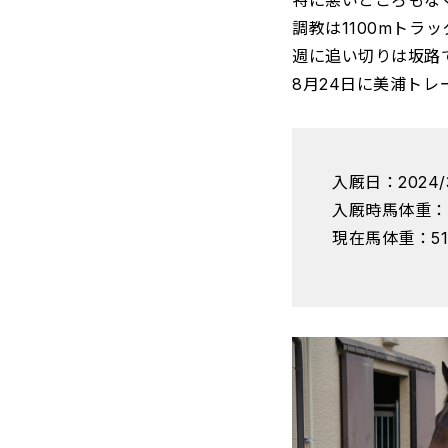
特に悪いところもな
調教は1100mトラ
週に追い切りは坂路で
8月24日に美浦ト
入厩日：2024/3
入厩時馬体重：4
現在馬体重：51