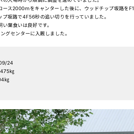
への入場時から順調に調整を進めていました。
ース2000ｍをキャンターした後に、ウッドチップ坂路をF1
ップ坂路で4F56秒の追い切りを行っていました。
飼い葉食いは良好です。
ーニングセンターに入厩しました。
9/24
475㎏
04㎏