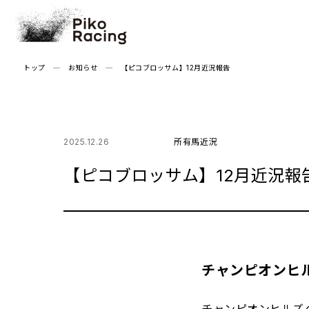
Skip
to
the
content
トップ
お知らせ
【ピコブロッサム】12月近況報告
2025.12.26
所有馬近況
【ピコブロッサム】12月近況報
チャンピオンヒ