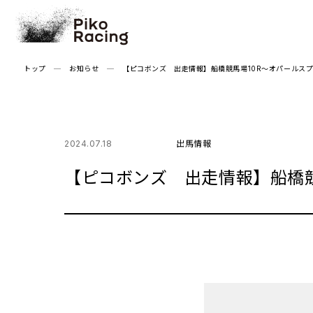
Skip
to
the
content
トップ
お知らせ
【ピコボンズ 出走情報】船橋競馬場10R～オパールス
2024.07.18
出馬情報
【ピコボンズ 出走情報】船橋競