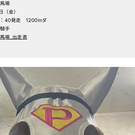
馬場
9日（金）
9：40発走 1200mダ
騎手
馬場_出走表