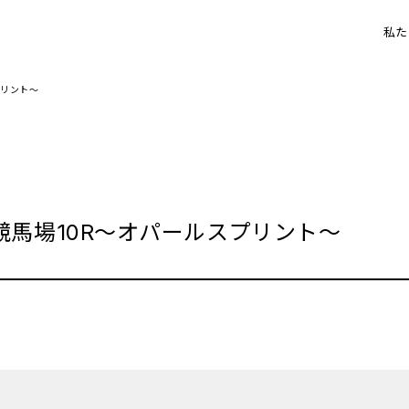
私た
プリント～
馬場10R～オパールスプリント～