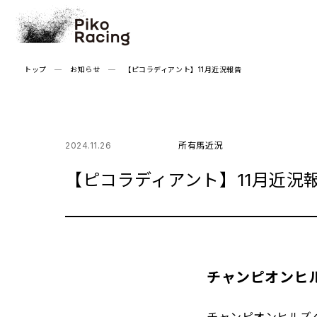
Skip
to
the
content
トップ
お知らせ
【ピコラディアント】11月近況報告
2024.11.26
所有馬近況
【ピコラディアント】11月近況
チャンピオンヒ