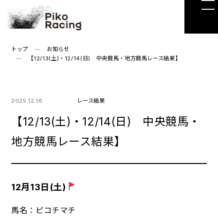
Skip
to
the
content
トップ
お知らせ
【12/13(土)・12/14(日) 中央競馬・地方競馬レース結果】
2025.12.16
レース結果
【12/13(土)・12/14(日) 中央競馬・
地方競馬レース結果】
12月13日(土)
馬名：ピコチマチ