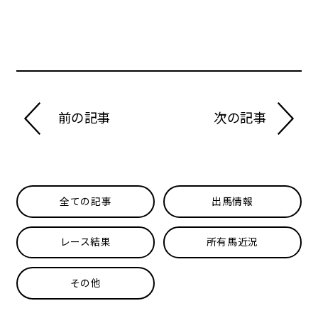
前の記事
次の記事
全ての記事
出馬情報
レース結果
所有馬近況
その他