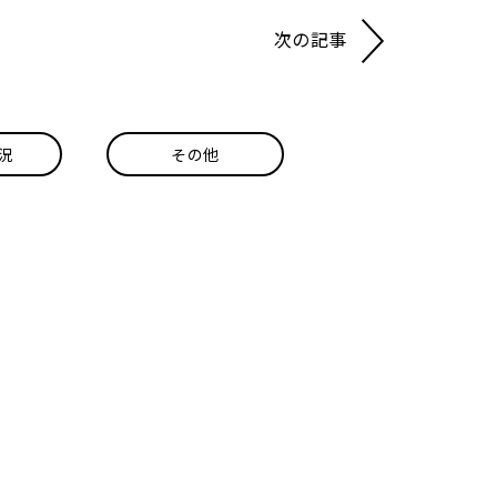
次の記事
況
その他