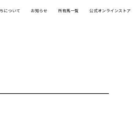
ちについて
お知らせ
所有馬一覧
公式オンラインストア