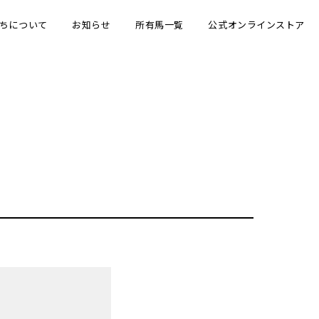
ちについて
お知らせ
所有馬一覧
公式オンラインストア