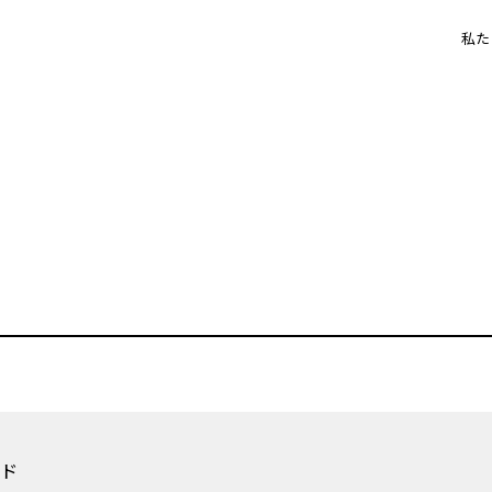
私た
】
ド