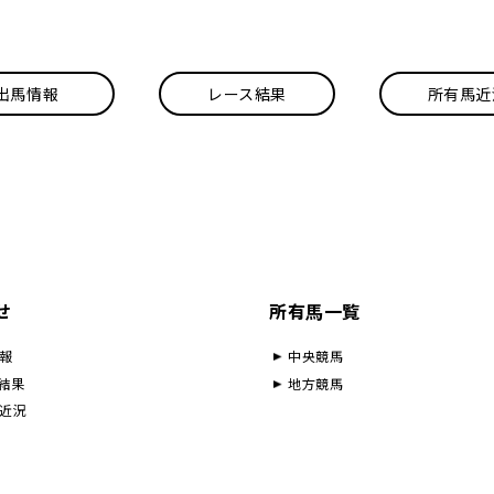
出馬情報
レース結果
所有馬近
せ
所有馬一覧
報
中央競馬
結果
地方競馬
近況