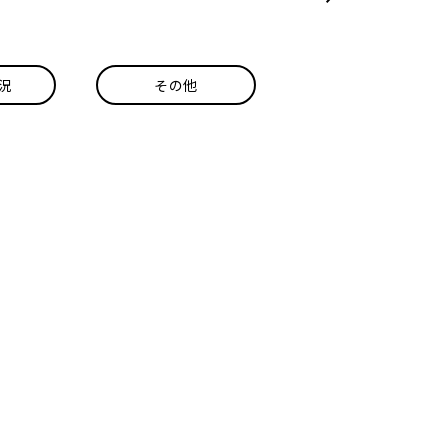
況
その他