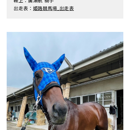
鞍上：廣瀬航 騎手
出走表：
姫路競馬場_出走表