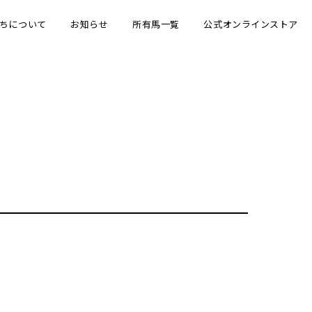
ちについて
お知らせ
所有馬一覧
公式オンラインストア