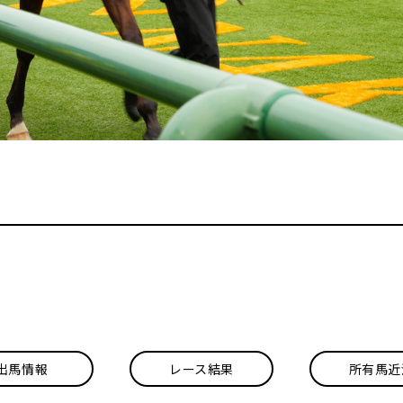
出馬情報
レース結果
所有馬近