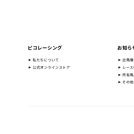
ピコレーシング
お知ら
私たちについて
出馬情
公式オンラインストア
レース
所有馬
その他