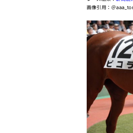
画像引用：＠aaa_t