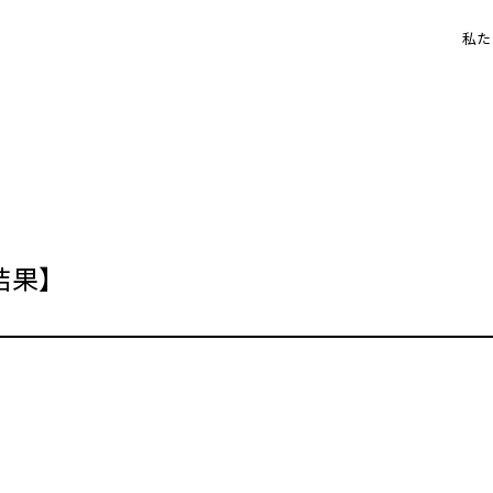
私た
ス結果】