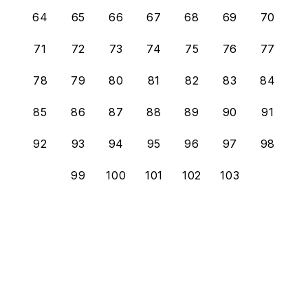
64
65
66
67
68
69
70
71
72
73
74
75
76
77
78
79
80
81
82
83
84
85
86
87
88
89
90
91
92
93
94
95
96
97
98
99
100
101
102
103