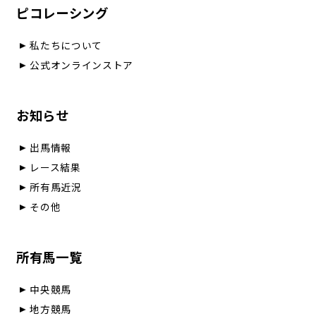
ピコレーシング
私たちについて
公式オンラインストア
お知らせ
出馬情報
レース結果
所有馬近況
その他
所有馬一覧
中央競馬
地方競馬