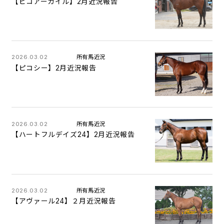
【ピコアーガイル】2月近況報告
2026.03.02
所有馬近況
【ピコシー】2月近況報告
2026.03.02
所有馬近況
【ハートフルデイズ24】2月近況報告
2026.03.02
所有馬近況
【アヴァール24】２月近況報告