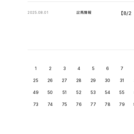
【8/
2025.08.01
出馬情報
1
2
3
4
5
6
7
25
26
27
28
29
30
31
49
50
51
52
53
54
55
73
74
75
76
77
78
79