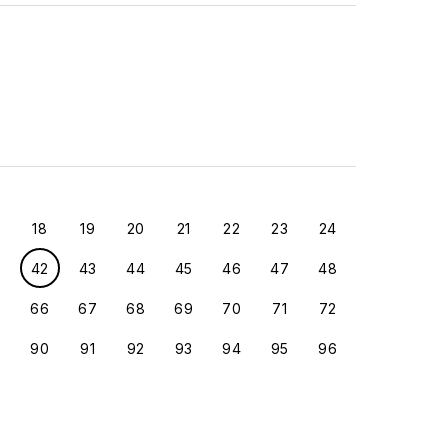
18
19
20
21
22
23
24
42
43
44
45
46
47
48
5
66
67
68
69
70
71
72
9
90
91
92
93
94
95
96