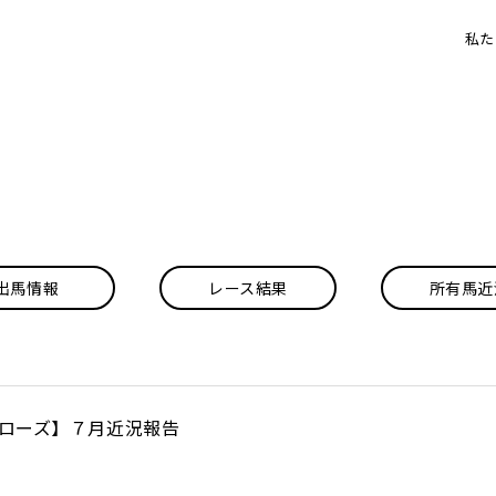
私た
出馬情報
レース結果
所有馬近
ローズ】７月近況報告