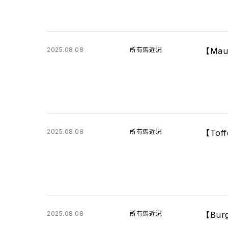
【Mau
2025.08.08
所有馬近況
【Tof
2025.08.08
所有馬近況
【Bur
2025.08.08
所有馬近況