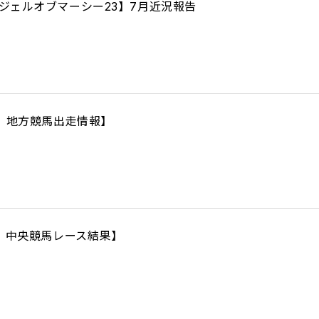
ジェルオブマーシー23】7月近況報告
7 地方競馬出走情報】
2 中央競馬レース結果】