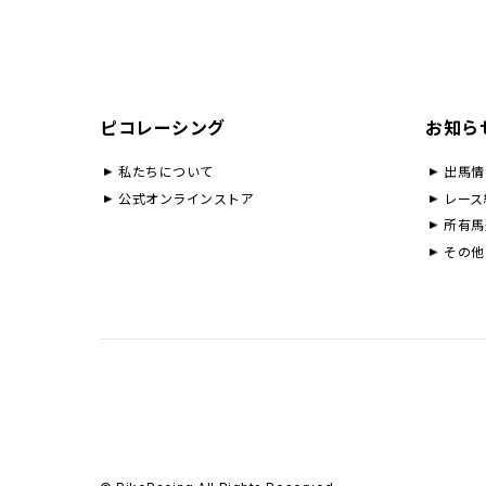
ピコレーシング
お知ら
私たちについて
出馬情
公式オンラインストア
レース
所有馬
その他